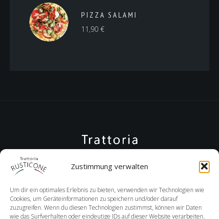
PIZZA SALAMI
11,90
€
Zustimmung verwalten
Um dir ein optimales Erlebnis zu bieten, verwenden wir Technologien wie
Cookies, um Geräteinformationen zu speichern und/oder darauf
zuzugreifen. Wenn du diesen Technologien zustimmst, können wir Daten
wie das Surfverhalten oder eindeutige IDs auf dieser Website verarbeiten.