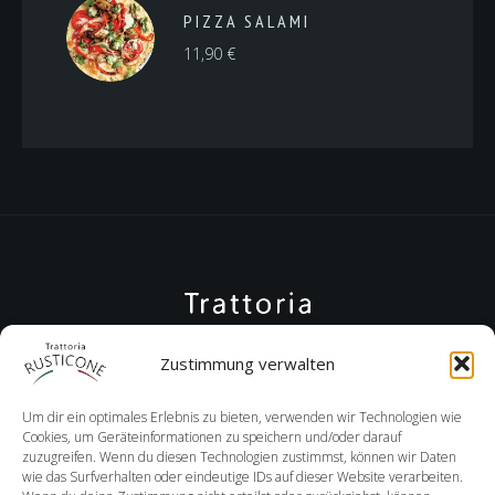
PIZZA SALAMI
11,90
€
Zustimmung verwalten
Um dir ein optimales Erlebnis zu bieten, verwenden wir Technologien wie
Cookies, um Geräteinformationen zu speichern und/oder darauf
zuzugreifen. Wenn du diesen Technologien zustimmst, können wir Daten
wie das Surfverhalten oder eindeutige IDs auf dieser Website verarbeiten.