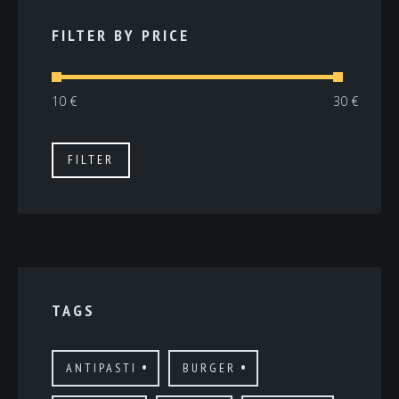
FILTER BY PRICE
Min.
Max.
FILTER
Preis
Preis
TAGS
ANTIPASTI
BURGER