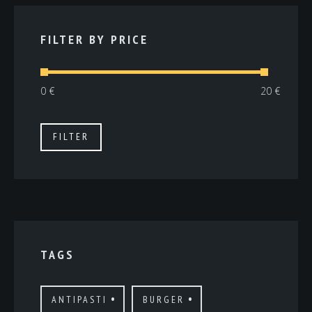
FILTER BY PRICE
Min.
Max.
FILTER
Preis
Preis
TAGS
ANTIPASTI
BURGER