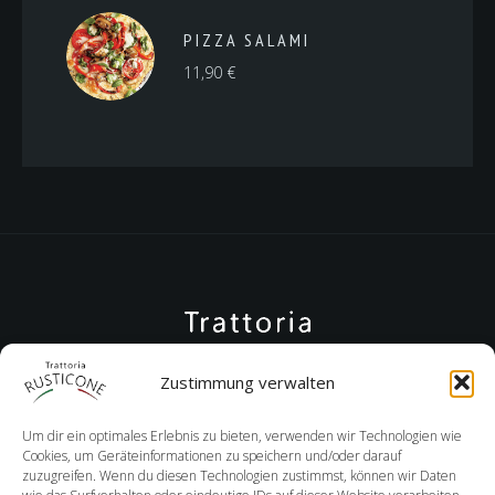
PIZZA SALAMI
11,90
€
Zustimmung verwalten
Um dir ein optimales Erlebnis zu bieten, verwenden wir Technologien wie
Cookies, um Geräteinformationen zu speichern und/oder darauf
zuzugreifen. Wenn du diesen Technologien zustimmst, können wir Daten