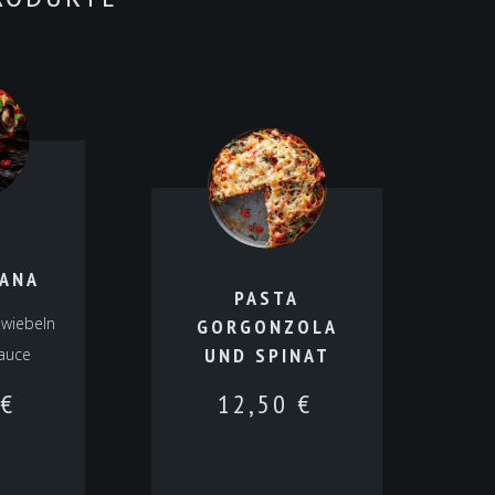
A
IANA
PASTA
Zwiebeln
GORGONZOLA
UND SPINAT
auce
€
12,50
€