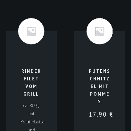
RINDER
PUTENS
FILET
CHNITZ
VOM
EL MIT
GRILL
POMME
S
ca. 300g,
17,90
€
mit
Kräuterbutter
und