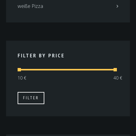
weiße Pizza
FILTER BY PRICE
Min.
Max.
FILTER
Preis
Preis