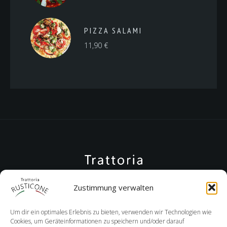
PIZZA SALAMI
11,90
€
Zustimmung verwalten
Um dir ein optimales Erlebnis zu bieten, verwenden wir Technologien wie
Cookies, um Geräteinformationen zu speichern und/oder darauf