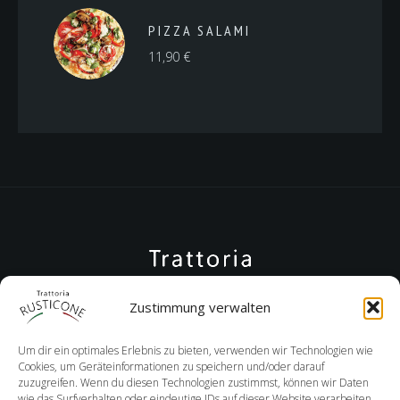
PIZZA SALAMI
11,90
€
Zustimmung verwalten
Um dir ein optimales Erlebnis zu bieten, verwenden wir Technologien wie
Cookies, um Geräteinformationen zu speichern und/oder darauf
zuzugreifen. Wenn du diesen Technologien zustimmst, können wir Daten
wie das Surfverhalten oder eindeutige IDs auf dieser Website verarbeiten.