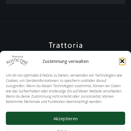
Zustimmung verwalten
Um dir ein optimales Erlebnis zu bieten, verwenden wir Technologien wie
Cookies, um Geräteinformationen zu speichern und/oder darauf
zuzugreifen. Wenn du diesen Technologien zustimmst, können wir Daten
wie das Surfverhalten oder eindeutige IDs auf dieser Website verarbeiten.
Wenn du deine Zustimmung nicht erteilst oder zurückziehst, können
+08152 9892380
bestimmte Merkmale und Funktionen beeinträchtigt werden.
IMPRESSUM
COOKIE-RICHTLINIE
Akzeptieren
DATENSCHUTZERKLÄRUNG (EU)