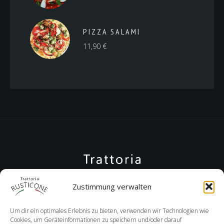
PIZZA SALAMI
11,90
€
Zustimmung verwalten
Um dir ein optimales Erlebnis zu bieten, verwenden wir Technologien wie
Cookies, um Geräteinformationen zu speichern und/oder darauf