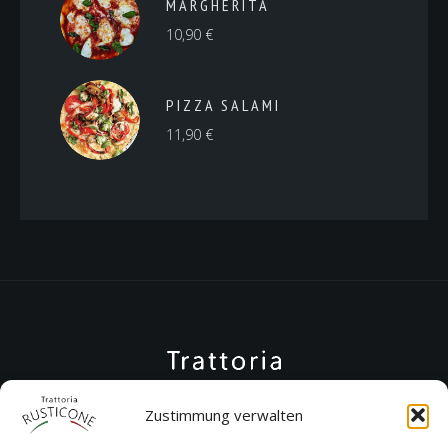
MARGHERITA
10,90
€
PIZZA SALAMI
11,90
€
Zustimmung verwalten