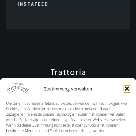
INSTAFEED
Zustimmung verwalten
Um dir ein optimales Erlebnis zu bieten, verwenden wir Technologien wie
Cookies, um Geräteinformationen zu speichern und/oder darauf
zuzugreifen. Wenn du diesen Technologien zustimmst, können wir Daten
wie das Surfverhalten oder eindeutige IDs auf dieser Website verarbeiten.
Wenn du deine Zustimmung nicht erteilst oder zurückziehst, können
+08152 9892380
bestimmte Merkmale und Funktionen beeinträchtigt werden.