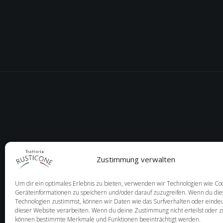
Zustimmung verwalten
Um dir ein optimales Erlebnis zu bieten, verwenden wir Technologien wie Co
Geräteinformationen zu speichern und/oder darauf zuzugreifen. Wenn du di
Technologien zustimmst, können wir Daten wie das Surfverhalten oder eindeu
dieser Website verarbeiten. Wenn du deine Zustimmung nicht erteilst oder z
können bestimmte Merkmale und Funktionen beeinträchtigt werden.