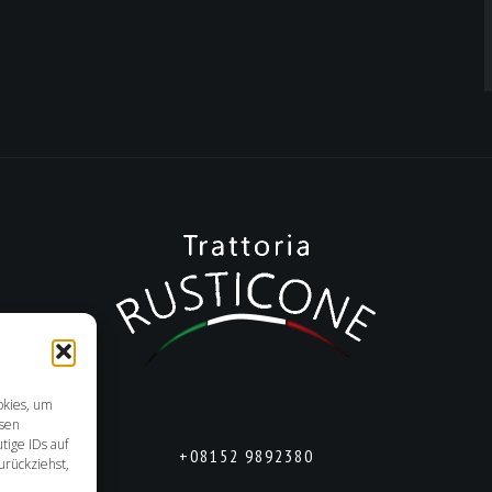
okies, um
esen
tige IDs auf
+08152 9892380
urückziehst,